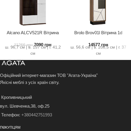
Alcano ALCV521R Вітрина
Brolo Brov01l Вітрина 1d
права
Ліва
7090
грн
14577
грн
11266
грн
ш. 96,7 см | в. 157 см | г. 41,2
ш. 56,6 см | в. 208,5 см | г. 37
см
см
Офіційний інтернет-магазин ТОВ "Агата-Україна"
Якісні меблі з усіх країн світу.
Кропивницький
вул. Шевченка,38, оф.25
Телефон:
+380442751993
ПОКУПЦЯМ