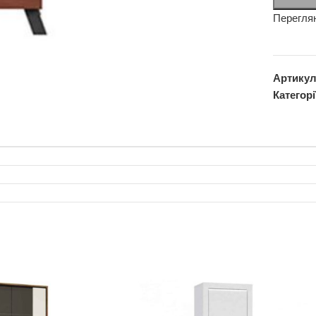
Перегля
Артику
Категорі