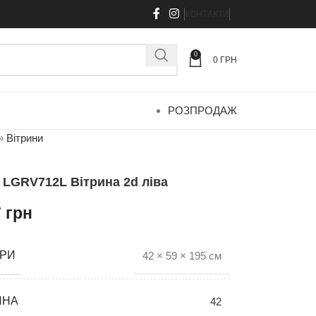
КОНТАКТИ
0
0
ГРН
РОЗПРОДАЖ
»
Вітрини
a LGRV712L Вітрина 2d ліва
7
грн
ІРИ
42 × 59 × 195 см
ИНА
42