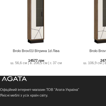
Brolo Brov01l Вітрина 1d Ліва
Brolo Brov
14577
грн
24
ш. 56,6 см | в. 208,5 см | г. 37 см
ш. 106,9 см | в
Офіційний інтернет-магазин ТОВ "Агата-Україна"
Якісні меблі з усіх країн світу.