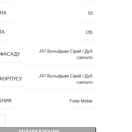
НА
59
ТА
195
J47 Вольфрам Сірий / Дуб
 ФАСАДУ
сангало
J47 Вольфрам Сірий / Дуб
 КОРПУСУ
сангало
БНИК
Forte Meble
ДОДАТИ В КОШИК