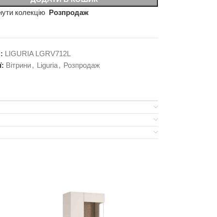
нути колекцію
Розпродаж
л:
LIGURIA LGRV712L
ї:
Вітрини
,
Liguria
,
Розпродаж