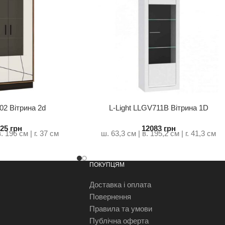
02 Вітрина 2d
L-Light LLGV711B Вітрина 1D
725
грн
12083
грн
. 196 см | г. 37 см
ш. 63,3 см | в. 195,2 см | г. 41,3 см
ПОКУПЦЯМ
Доставка і оплата
Повернення
Правила та умови
Публічна оферта