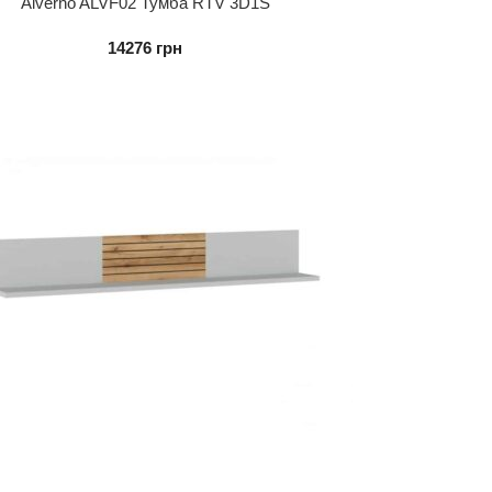
Alverno ALVF02 Тумба RTV 3D1S
14276
грн