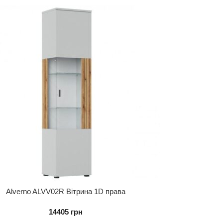
Alverno ALVV02R Вітрина 1D права
14405
грн