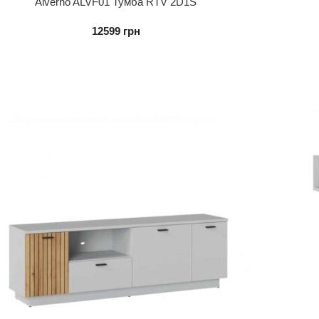
Alverno ALVF01 Тумба RTV 2D1S
12599
грн