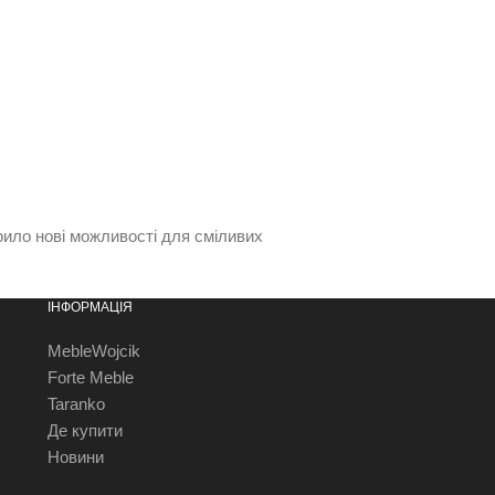
рило нові можливості для сміливих
ІНФОРМАЦІЯ
MebleWojcik
Forte Meble
Taranko
Де купити
Новини