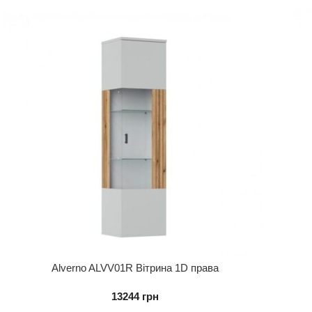
Alverno ALVV01R Вітрина 1D права
13244
грн