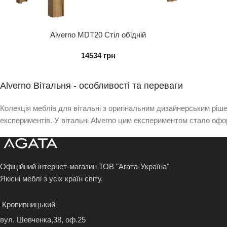
Alverno MDT20 Стіл обідній
14534
грн
Alverno Вітальня - особливості та переваги
Колекція меблів для вітальні з оригінальним дизайнерським рі
експериментів. У вітальні Alverno цим експериментом стало оф
Офіційний інтернет-магазин ТОВ "Агата-Україна"
Якісні меблі з усіх країн світу.
Кропивницький
вул. Шевченка,38, оф.25