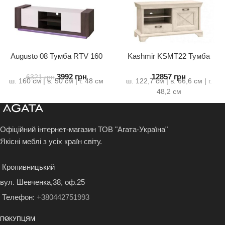
Augusto 08 Тумба RTV 160
Kashmir KSMT22 Тумба
RTV 1D1S
3992
грн
12857
грн
6321
грн
ш. 160 см | в. 50 см | г. 48 см
ш. 122,7 см | в. 66,6 см | г.
48,2 см
Офіційний інтернет-магазин ТОВ "Агата-Україна"
Якісні меблі з усіх країн світу.
Кропивницький
вул. Шевченка,38, оф.25
Телефон:
+380442751993
ПОКУПЦЯМ