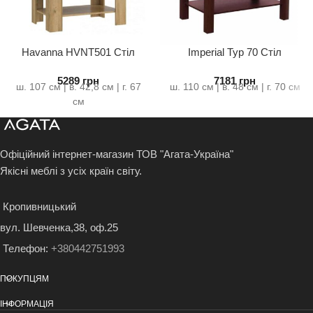
Havanna HVNT501 Стіл
Imperial Typ 70 Стіл
журнальний
Журнальний
5289
грн
7181
грн
ш. 107 см | в. 42,8 см | г. 67
ш. 110 см | в. 48 см | г. 70 см
см
Офіційний інтернет-магазин ТОВ "Агата-Україна"
Якісні меблі з усіх країн світу.
Кропивницький
вул. Шевченка,38, оф.25
Телефон:
+380442751993
ПОКУПЦЯМ
ІНФОРМАЦІЯ