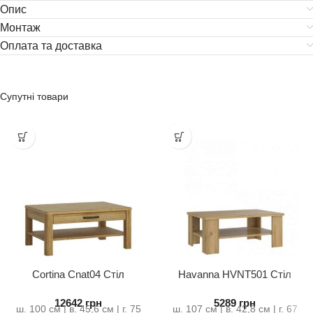
Опис
Монтаж
Оплата та доставка
Супутні товари
Cortina Cnat04 Стіл
Havanna HVNT501 Стіл
Журнальний
журнальний
12642
грн
5289
грн
ш. 100 см | в. 45,6 см | г. 75
ш. 107 см | в. 42,8 см | г. 67