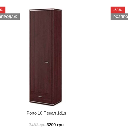
7%
-58%
ЗПРОДАЖ
РОЗПР
Porto 10 Пенал 1d1s
3200
грн
7482
грн