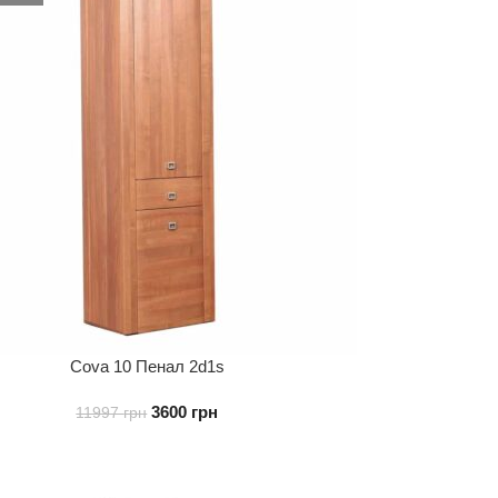
Cova 10 Пенал 2d1s
3600
грн
11997
грн