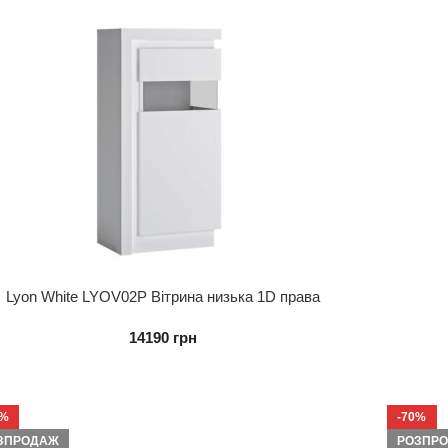
Lyon White LYOV02P Вітрина низька 1D права
14190
грн
0%
-70%
ЗПРОДАЖ
РОЗПР