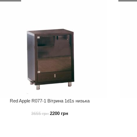
Red Apple R077-1 Вітрина 1d1s низька
2200
грн
3655
грн