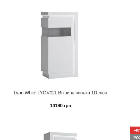
Lyon White LYOV02L Вітрина низька 1D ліва
14190
грн
-4
РО