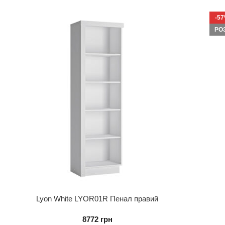
-5
РО
Lyon White LYOR01R Пенал правий
8772
грн