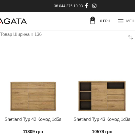
+38 044 275 19 93
0
0
ГРН
МЕ
Товар Ширина
»
136
Shetland Typ 42 Комод 1d5s
Shetland Typ 43 Комод 1d3s
11309
грн
10578
грн