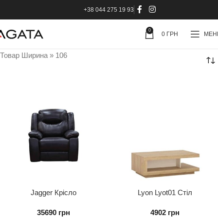
+38 044 275 19 93
0
0
ГРН
МЕ
Товар Ширина
»
106
Jagger Крісло
Lyon Lyot01 Стіл
Журнальний
35690
грн
4902
грн