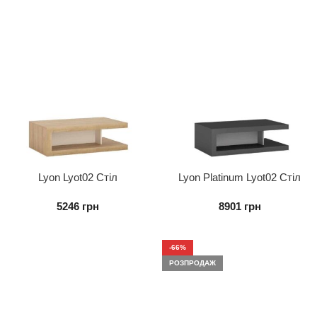
Lyon Lyot02 Стіл
Lyon Platinum Lyot02 Стіл
Журнальний На Колесах
Журнальний На Колесах
5246
грн
8901
грн
Гумових
Гумових
-66%
РОЗПРОДАЖ