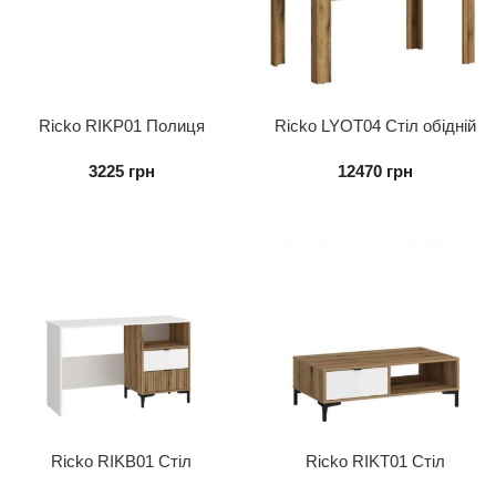
Ricko RIKP01 Полиця
Ricko LYOT04 Стіл обідній
3225
грн
12470
грн
Ricko RIKB01 Стіл
Ricko RIKT01 Стіл
письмовий 2S
журнальний