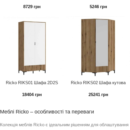
ліжка RIKZ01/RIKZ02
ліжка 2S
8729
грн
5246
грн
Ricko RIKS01 Шафа 2D2S
Ricko RIKS02 Шафа кутова
1D
18404
грн
25241
грн
Меблі Ricko – особливості та переваги
Колекція меблів Ricko є ідеальним рішенням для облаштування