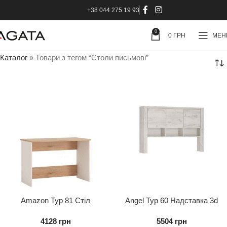
+38 044 275 19 93
0
0
ГРН
МЕ
Каталог
»
Товари з тегом “Столи письмові”
Amazon Typ 81 Стіл
Angel Typ 60 Надставка 3d
Письмовий
4128
грн
5504
грн