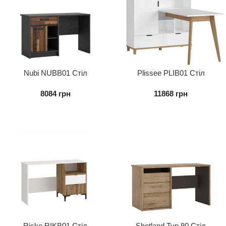
Nubi NUBB01 Стіл
Plissee PLIB01 Стіл
письмовий
письмовий
8084
грн
11868
грн
Ricko RIKB01 Стіл
Shetland Typ 80 Стіл