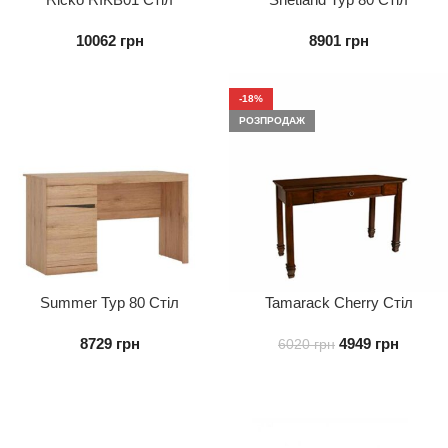
письмовий 2S
Письмовий 3s
10062
грн
8901
грн
-18%
РОЗПРОДАЖ
Summer Typ 80 Стіл
Tamarack Cherry Стіл
Письмовий 1d1s
письмовий
8729
грн
4949
грн
6020
грн