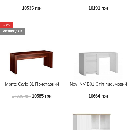
письмовий 1D1S
письмовий 1D1S
10535
грн
10191
грн
-29%
РОЗПРОДАЖ
Monte Carlo 31 Приставний
Novi NVIB01 Стіл письмовий
стіл
10585
грн
10664
грн
14835
грн