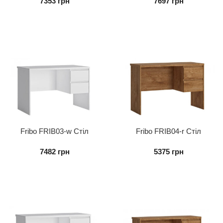
7353
грн
7697
грн
Fribo FRIB03-w Стіл
Fribo FRIB04-r Стіл
письмовий 2S
письмовий 2S
7482
грн
5375
грн