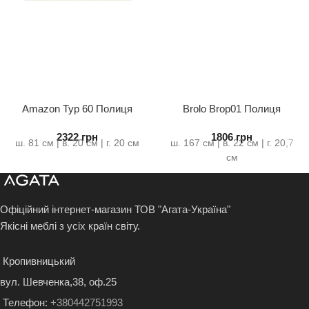
Amazon Typ 60 Полиця
Brolo Brop01 Полиця
Мала
2322
грн
1806
грн
ш. 81 см | в. 20 см | г. 20 см
ш. 167 см | в. 22 см | г. 20,7
см
Офіційний інтернет-магазин ТОВ "Агата-Україна"
Якісні меблі з усіх країн світу.
Кропивницький
вул. Шевченка,38, оф.25
Телефон:
+380442751993