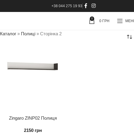
+38 044 275 19 93
0
0
ГРН
МЕ
Каталог
»
Полиці
»
Сторінка 2
Zingaro ZINP02 Полиця
2150
грн