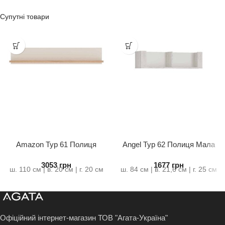
Супутні товари
Amazon Typ 61 Полиця
Angel Typ 62 Полиця Мала
Велика
3053
грн
1677
грн
ш. 110 см | в. 20 см | г. 20 см
ш. 84 см | в. 21,6 см | г. 25 см
Офіційний інтернет-магазин ТОВ "Агата-Україна"