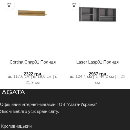
Cortina Cnap01 Полиця
Laser Lasp01 Полиця
2322
грн
2967
грн
ш. 117,6 см | в. 19,6 см | г.
ш. 124,4 см | в. 44,2 см | г. 23
21,9 см
см
Офіційний інтернет-магазин ТОВ "Агата-Україна"
Якісні меблі з усіх країн світу.
Кропивницький