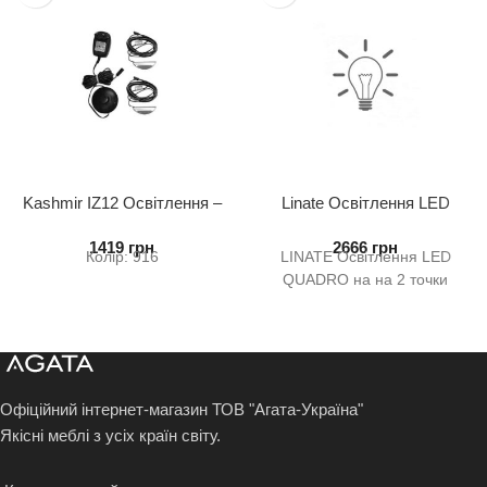
Kashmir IZ12 Освітлення –
Linate Освітлення LED
(2 точки)
Quadro на 2 точки
1419
грн
2666
грн
Колір: 916
LINATE Освітлення LED
QUADRO на на 2 точки
Офіційний інтернет-магазин ТОВ "Агата-Україна"
Якісні меблі з усіх країн світу.