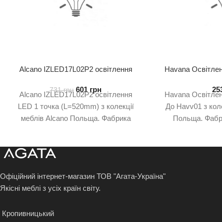
Alcano IZLED17L02P2 освітлення
Havana Освітлен
LED 1 точка
До 
601
грн
25
731
грн
Alcano IZLED17L02P2 освітлення
Havana Освітлен
LED 1 точка (L=520mm) з колекції
До Havv01 з кол
меблів Alcano Польща. Фабрика
Польща. Фабри
Forte Meble. Колекція меблів Alcano
Колекція меблів
виготовлена на
Офіційний інтернет-магазин ТОВ "Агата-Україна"
Якісні меблі з усіх країн світу.
Кропивницький