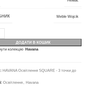
Немає
БНИК
Meble Wojcik
ДОДАТИ В КОШИК
нути колекцію
Havana
л:
HAVANA Освітлення SQUARE - 3 точки до
ї:
Освітлення
,
Havana