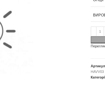
ВИРО
Перегля
Артику
HAVV03
Категорі