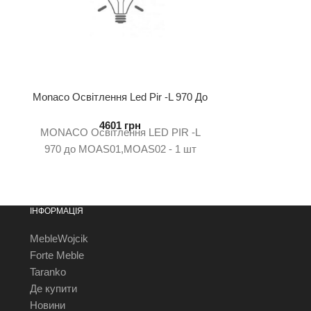
Monaco Освітлення Led Pir -L 970 До
Monaco Стрі
Moas01,Moas02 – 1 Шт
Л
4601
грн
MONACO Освітлення LED PIR -L
ш. 0 с
970 до MOAS01,MOAS02 - 1 шт
ІНФОРМАЦІЯ
MebleWojcik
Forte Meble
Taranko
Де купити
Новини