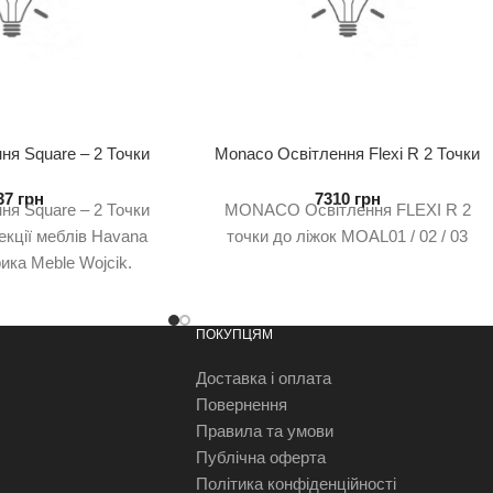
ня Square – 2 Точки
Monaco Освітлення Flexi R 2 Точки
Havv01
До Ліжок Moal01 / 02 / 03
37
грн
7310
грн
ня Square – 2 Точки
MONACO Освітлення FLEXI R 2
екції меблів Havana
точки до ліжок MOAL01 / 02 / 03
ка Meble Wojcik.
 Havana виготовлена
ПОКУПЦЯМ
Доставка і оплата
Повернення
Правила та умови
Публічна оферта
Політика конфіденційності