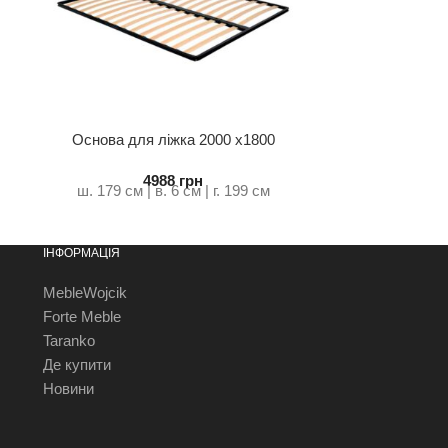
Основа для ліжка 2000 х1800
стандарт
4988
грн
ш. 179 см | в. 6 см | г. 199 см
ІНФОРМАЦІЯ
MebleWojcik
Forte Meble
Taranko
Де купити
Новини