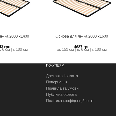
іжка 2000 х1400
Основа для ліжка 2000 х1600
андарт
стандарт
43
грн
4687
грн
. 6 см | г. 199 см
ш. 159 см | в. 6 см | г. 199 см
ПОКУПЦЯМ
Доставка і оплата
Повернення
Правила та умови
Публічна оферта
Політика конфіденційності