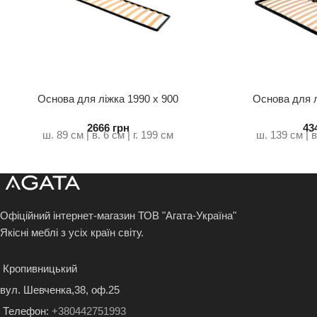
Основа для ліжка 1990 х 900
Основа для л
стандарт
ст
2666
грн
43
ш. 89 см | в. 6 см | г. 199 см
ш. 139 см | в
Офіційний інтернет-магазин ТОВ "Агата-Україна"
Якісні меблі з усіх країн світу.
Кропивницький
вул. Шевченка,38, оф.25
Телефон:
+380442751993