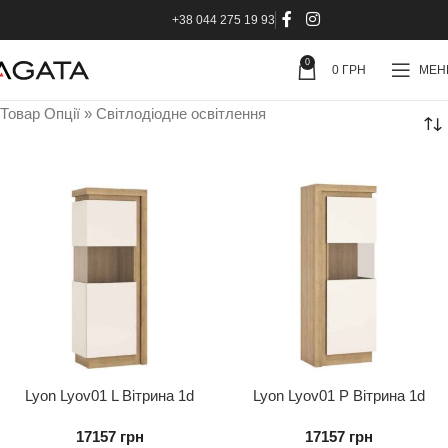
+38 044 275 19 93
0
0
ГРН
МЕ
Товар Опції
»
Світлодіодне освітлення
Lyon Lyov01 L Вітрина 1d
Lyon Lyov01 P Вітрина 1d
Ліва
Права
17157
грн
17157
грн