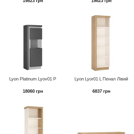
19823
грн
19823
грн
Lyon Platinum Lyov01 P
Lyon Lyor01 L Пенал Лівий
Вітрина 1d Права
18060
грн
6837
грн