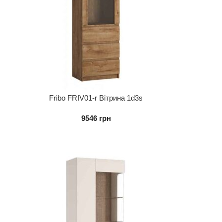
Fribo FRIV01-r Вітрина 1d3s
9546
грн