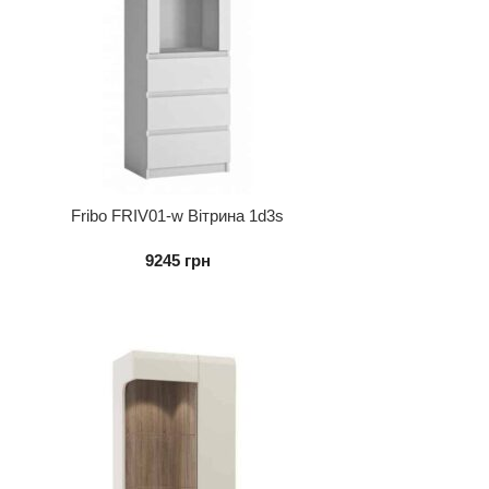
Fribo FRIV01-w Вітрина 1d3s
9245
грн