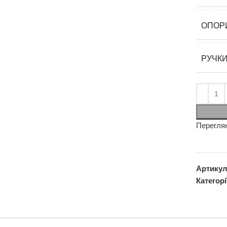
ОПОР
РУЧК
Перегля
Артику
Категорі