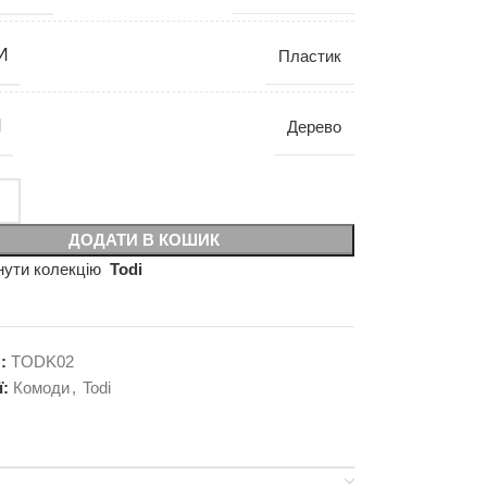
И
Пластик
И
Дерево
ДОДАТИ В КОШИК
нути колекцію
Todi
л:
TODK02
ї:
Комоди
,
Todi