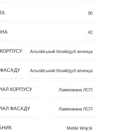
ТА
90
ИНА
42
 КОРПУСУ
Альпійський білий/дуб віченца
 ФАСАДУ
Альпійський білий/дуб віченца
ІАЛ КОРПУСУ
Ламінована ЛСП
ІАЛ ФАСАДУ
Ламінована ЛСП
БНИК
Meble Wojcik