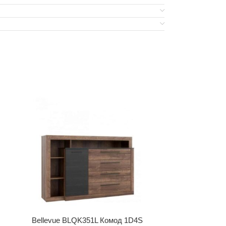
Bellevue BLQK351L Комод 1D4S
Cortina Cnag