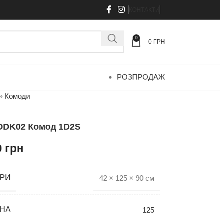
КОНТАКТИ
0
0
ГРН
РОЗПРОДАЖ
»
Комоди
ODK02 Комод 1D2S
9
грн
ІРИ
42 × 125 × 90 см
НА
125