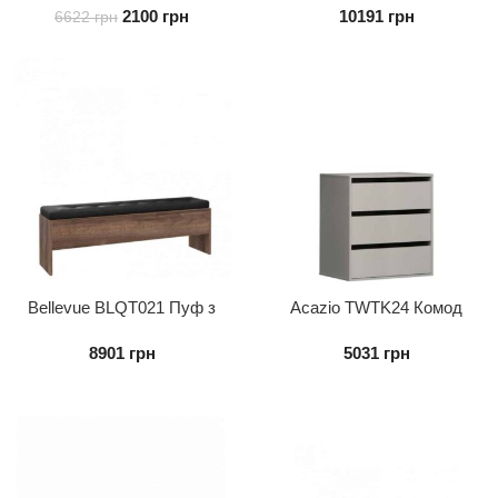
2100
грн
10191
грн
6622
грн
Bellevue BLQT021 Пуф з
Acazio TWTK24 Комод
нішею
внутрішній 3S до шафи
8901
грн
5031
грн