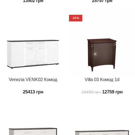
13502
грн
25757
грн
-31%
Venezia VENK02 Комод
Villa 03 Комод 1d
4D2S
25413
грн
12759
грн
18490
грн