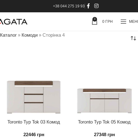
+38 044 275 19 93
0
0
ГРН
МЕ
Каталог
»
Комоди
»
Сторінка 4
Toronto Typ Tok 03 Комод
Toronto Typ Tok 05 Комод
2d3s
4d2s
22446
грн
27348
грн