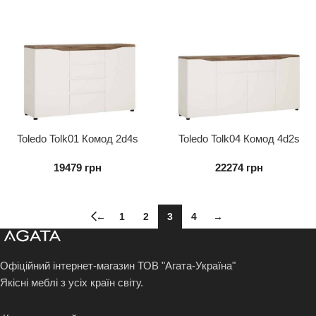
Toledo Tolk01 Комод 2d4s
Toledo Tolk04 Комод 4d2s
19479
грн
22274
грн
←
1
2
3
4
→
Офіційний інтернет-магазин ТОВ "Агата-Україна"
Якісні меблі з усіх країн світу.