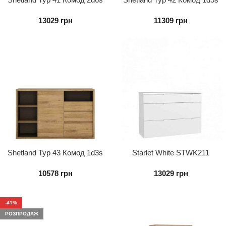
13029
грн
11309
грн
Shetland Typ 43 Комод 1d3s
Starlet White STWK211
Комод 3S
10578
грн
13029
грн
-41%
РОЗПРОДАЖ