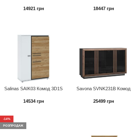
14921
грн
18447
грн
Salinas SAIK03 Комод 3D1S
Savona SVNK231B Комод
2D3S
14534
грн
25499
грн
-14%
РОЗПРОДАЖ