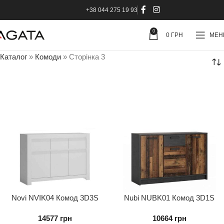
+38 044 275 19 93
0
0
ГРН
МЕ
Каталог
»
Комоди
»
Сторінка 3
Novi NVIK04 Комод 3D3S
Nubi NUBK01 Комод 3D1S
14577
грн
10664
грн