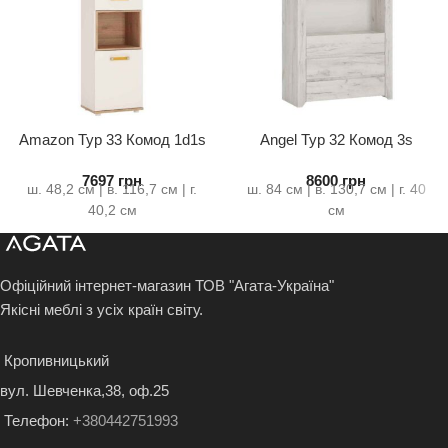
Amazon Typ 33 Комод 1d1s
Angel Typ 32 Комод 3s
7697
грн
8600
грн
ш. 48,2 см | в. 116,7 см | г.
ш. 84 см | в. 130,7 см | г. 40
40,2 см
см
Офіційний інтернет-магазин ТОВ "Агата-Україна"
Якісні меблі з усіх країн світу.
Кропивницький
вул. Шевченка,38, оф.25
Телефон:
+380442751993