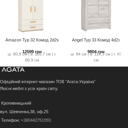
Amazon Typ 32 Комод 2d2s
Angel Typ 33 Комод 4d2s
12599
грн
9804
грн
ш. 80,9 см | в. 116,7 см | г.
ш. 84 см | в. 116,3 см | г. 40
80,9 см
см
Офіційний інтернет-магазин ТОВ "Агата-Україна"
Якісні меблі з усіх країн світу.
Кропивницький
вул. Шевченка,38, оф.25
Телефон:
+380442751993