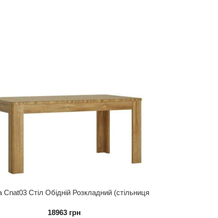
na Cnat03 Стіл Обідній Розкладний (стільниця
Мдф)
18963
грн