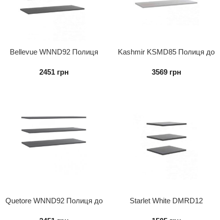
Bellevue WNND92 Полиця
Kashmir KSMD85 Полиця до
до шафи (3 шт.)
шафи KSMS85 і KSMS84 (3
2451
грн
3569
грн
шт.)
Quetore WNND92 Полиця до
Starlet White DMRD12
шафи (3шт)
Полиця до шафи (3 шт.)