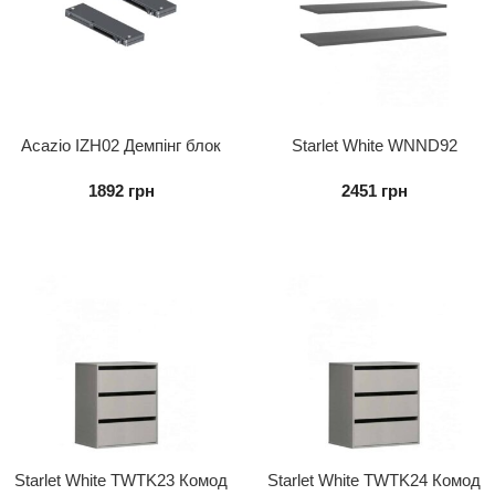
Acazio IZH02 Демпінг блок
Starlet White WNND92
Полиця до шафи (3 шт.)
1892
грн
2451
грн
Starlet White TWTK23 Комод
Starlet White TWTK24 Комод