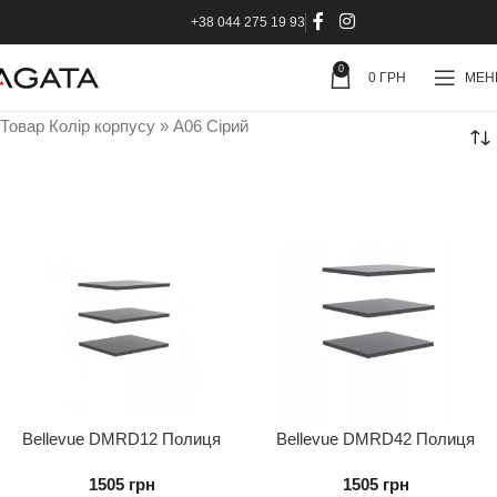
+38 044 275 19 93
0
0
ГРН
МЕ
Товар Колір корпусу
»
A06 Сірий
Bellevue DMRD12 Полиця
Bellevue DMRD42 Полиця
до шафи (3 шт.)
до шафи (3 шт.)
1505
грн
1505
грн