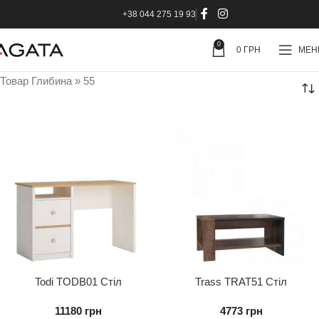
+38 044 275 19 93
0
0
ГРН
МЕ
Товар Глибина
»
55
Todi TODB01 Стіл
Trass TRAT51 Стіл
письмовий 2S
журнальний
11180
грн
4773
грн