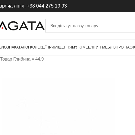
аряча лінія: +38 044 275 19 93
ОЛОВНА
КАТАЛОГ
КОЛЕКЦІЇ
ПРИМІЩЕННЯ
М’ЯКІ МЕБЛІ
ТИП МЕБЛІВ
ПРО НАС
Ф
Товар Глибина
»
44.9