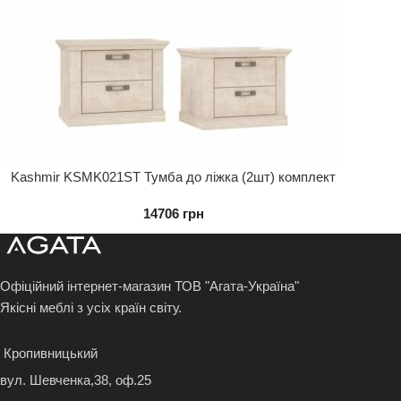
Kashmir KSMK021ST Тумба до ліжка (2шт) комплект
14706
грн
Офіційний інтернет-магазин ТОВ "Агата-Україна"
Якісні меблі з усіх країн світу.
Кропивницький
вул. Шевченка,38, оф.25