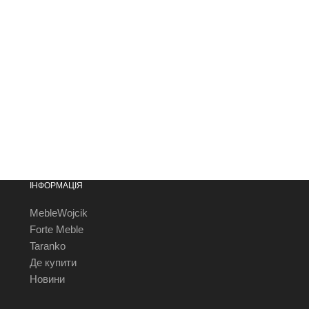
ІНФОРМАЦІЯ
MebleWojcik
Forte Meble
Taranko
Де купити
Новини