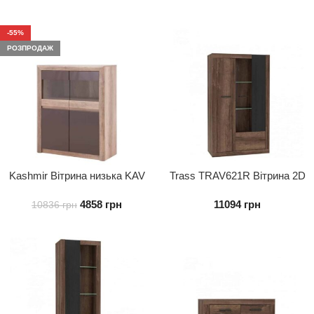
-55%
РОЗПРОДАЖ
Kashmir Вітрина низька KAV
Trass TRAV621R Вітрина 2D
03
права
4858
грн
11094
грн
10836
грн