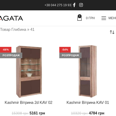
+38 044 275 19 93
0
0
ГРН
МЕ
Товар Глибина
»
41
-66%
-54%
РОЗПРОДАЖ
РОЗПРОДАЖ
Kashmir Вітрина 2d KAV 02
Kashmir Вітрина KAV 01
5161
грн
4784
грн
15308
грн
10320
грн