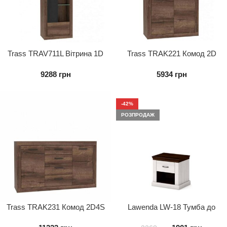
Trass TRAV711L Вітрина 1D
Trass TRAK221 Комод 2D
ліва
9288
грн
5934
грн
-42%
РОЗПРОДАЖ
Trass TRAK231 Комод 2D4S
Lawenda LW-18 Тумба до
ліжка