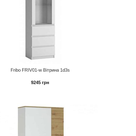
Fribo FRIV01-w Вітрина 1d3s
9245
грн