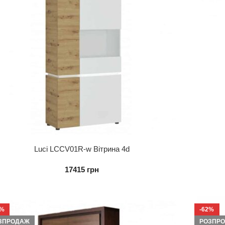
Luci LCCV01R-w Вітрина 4d
17415
грн
4%
-62%
ЗПРОДАЖ
РОЗПР