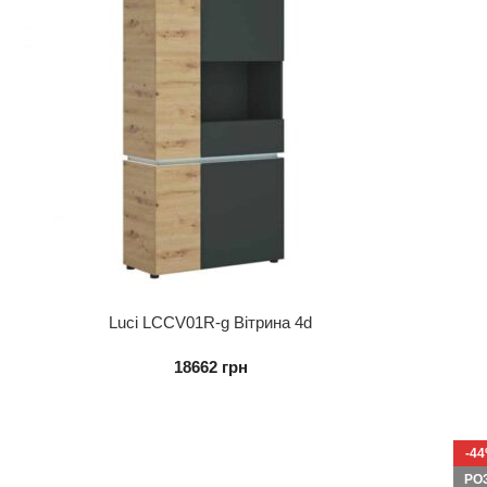
Luci LCCV01R-g Вітрина 4d
18662
грн
-4
РО