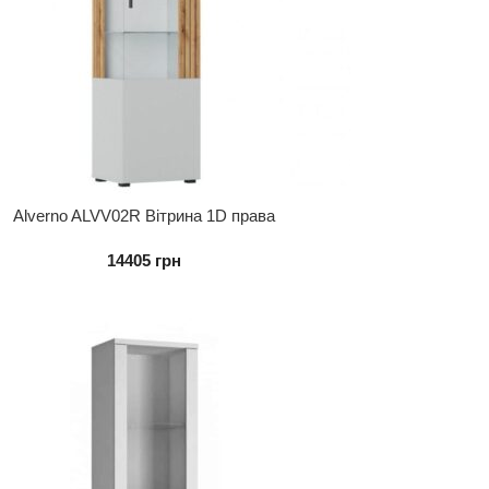
Alverno ALVV02R Вітрина 1D права
14405
грн