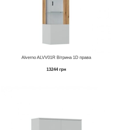
Alverno ALVV01R Вітрина 1D права
13244
грн