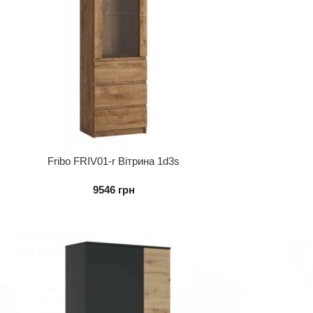
Fribo FRIV01-r Вітрина 1d3s
9546
грн