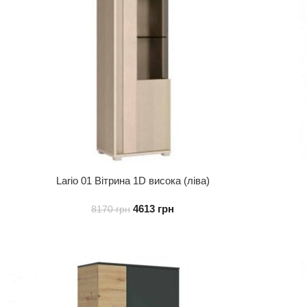
Lario 01 Вітрина 1D висока (ліва)
4613
грн
8170
грн