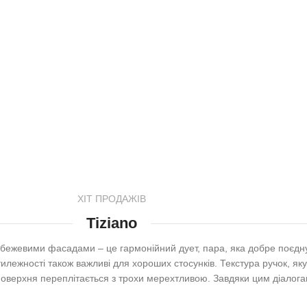
ХІТ ПРОДАЖІВ
Tiziano
 бежевими фасадами – це гармонійний дует, пара, яка добре поєдн
тилежності також важливі для хороших стосунків. Текстура ручок, як
поверхня переплітається з трохи мерехтливою. Завдяки цим діалога