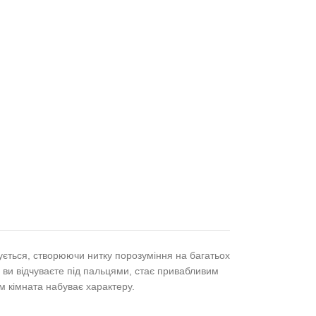
ується, створюючи нитку порозуміння на багатьох
у ви відчуваєте під пальцями, стає привабливим
м кімната набуває характеру.